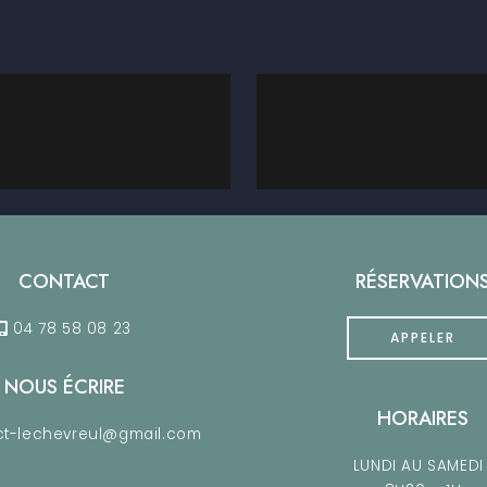
CONTACT
RÉSERVATION
04 78 58 08 23
APPELER
NOUS ÉCRIRE
HORAIRES
t-lechevreul@gmail.com
LUNDI AU SAMEDI 