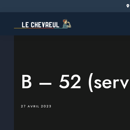
Skip
to
content
B – 52 (serv
27 AVRIL 2023