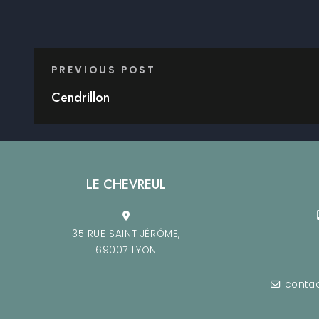
PREVIOUS POST
Cendrillon
LE CHEVREUL
35 RUE SAINT JÉRÔME,
69007 LYON
contac