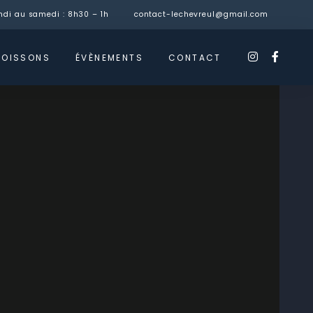
ndi au samedi : 8h30 – 1h
contact-lechevreul@gmail.com
instagra
faceb
BOISSONS
ÉVÈNEMENTS
CONTACT
f