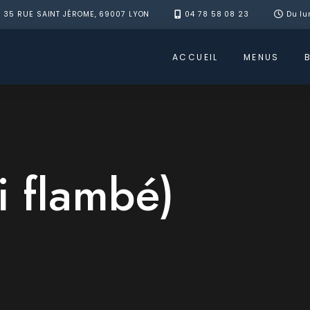
35 RUE SAINT JÉROME, 69007 LYON
04 78 58 08 23
Du lu
ACCUEIL
MENUS
i flambé)