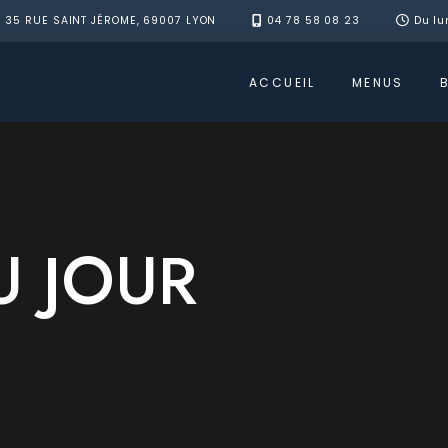
35 RUE SAINT JÉROME, 69007 LYON
04 78 58 08 23
Du lu
ACCUEIL
MENUS
U JOUR