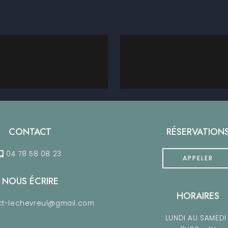
CONTACT
RÉSERVATION
04 78 58 08 23
APPELER
NOUS ÉCRIRE
HORAIRES
t-lechevreul@gmail.com
LUNDI AU SAMEDI 