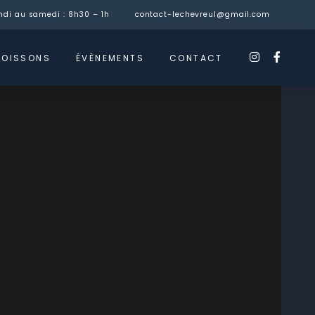
ndi au samedi : 8h30 – 1h
contact-lechevreul@gmail.com
instagra
faceb
BOISSONS
ÉVÈNEMENTS
CONTACT
f